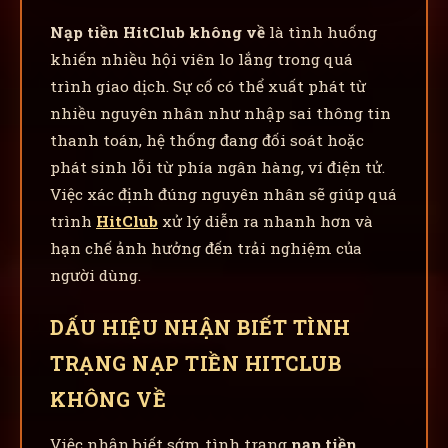
Nạp tiền HitClub không về
là tình huống
khiến nhiều hội viên lo lắng trong quá
trình giao dịch. Sự cố có thể xuất phát từ
nhiều nguyên nhân như nhập sai thông tin
thanh toán, hệ thống đang đối soát hoặc
phát sinh lỗi từ phía ngân hàng, ví điện tử.
Việc xác định đúng nguyên nhân sẽ giúp quá
trình
HitClub
xử lý diễn ra nhanh hơn và
hạn chế ảnh hưởng đến trải nghiệm của
người dùng.
DẤU HIỆU NHẬN BIẾT TÌNH
TRẠNG NẠP TIỀN HITCLUB
KHÔNG VỀ
Việc nhận biết sớm tình trạng
nạp tiền