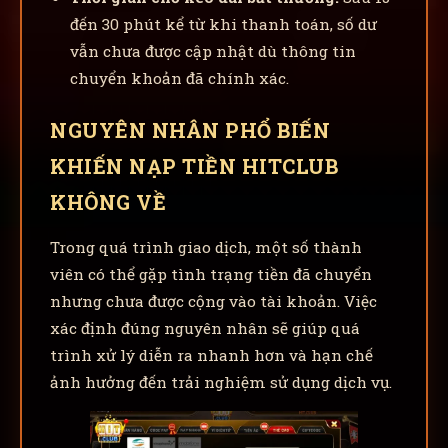
đến 30 phút kể từ khi thanh toán, số dư
vẫn chưa được cập nhật dù thông tin
chuyển khoản đã chính xác.
NGUYÊN NHÂN PHỔ BIẾN
KHIẾN NẠP TIỀN HITCLUB
KHÔNG VỀ
Trong quá trình giao dịch, một số thành
viên có thể gặp tình trạng tiền đã chuyển
nhưng chưa được cộng vào tài khoản. Việc
xác định đúng nguyên nhân sẽ giúp quá
trình xử lý diễn ra nhanh hơn và hạn chế
ảnh hưởng đến trải nghiệm sử dụng dịch vụ.