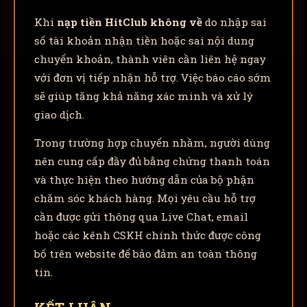
Khi
nạp tiền HitClub không về
do nhập sai
số tài khoản nhận tiền hoặc sai nội dung
chuyển khoản, thành viên cần liên hệ ngay
với đơn vị tiếp nhận hỗ trợ. Việc báo cáo sớm
sẽ giúp tăng khả năng xác minh và xử lý
giao dịch.
Trong trường hợp chuyển nhầm, người dùng
nên cung cấp đầy đủ bằng chứng thanh toán
và thực hiện theo hướng dẫn của bộ phận
chăm sóc khách hàng. Mọi yêu cầu hỗ trợ
cần được gửi thông qua Live Chat, email
hoặc các kênh CSKH chính thức được công
bố trên website để bảo đảm an toàn thông
tin.