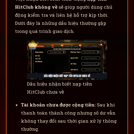
HitClub không về
sẽ giúp người dùng chủ
động kiểm tra và liên hệ hỗ trợ kịp thời.
Dưới đây là những dấu hiệu thường gặp
trong quá trình giao dịch.
Dấu hiệu nhận biết nạp tiền
HitClub chưa về
Tài khoản chưa được cộng tiền:
Sau khi
thanh toán thành công nhưng số dư vẫn
không thay đổi sau thời gian xử lý thông
thường.