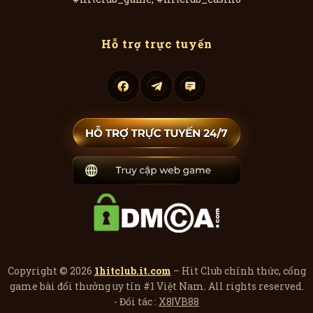
Hỗ trợ trực tuyến
Copyright © 2026
1hitclub.it.com
– Hit Club chính thức, cổng
game bài đổi thưởng uy tín #1 Việt Nam. All rights reserved.
- Đối tác :
X8
|
VB88