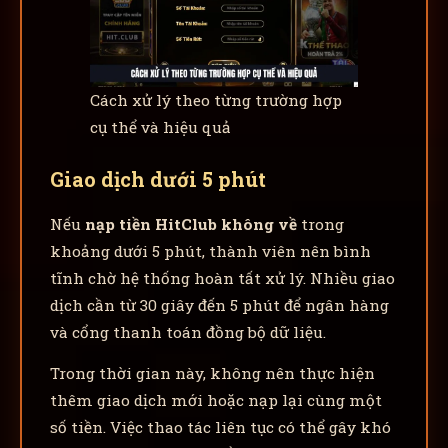
Cách xử lý theo từng trường hợp
cụ thể và hiệu quả
Giao dịch dưới 5 phút
Nếu
nạp tiền HitClub không về
trong
khoảng dưới 5 phút, thành viên nên bình
tĩnh chờ hệ thống hoàn tất xử lý. Nhiều giao
dịch cần từ 30 giây đến 5 phút để ngân hàng
và cổng thanh toán đồng bộ dữ liệu.
Trong thời gian này, không nên thực hiện
thêm giao dịch mới hoặc nạp lại cùng một
số tiền. Việc thao tác liên tục có thể gây khó