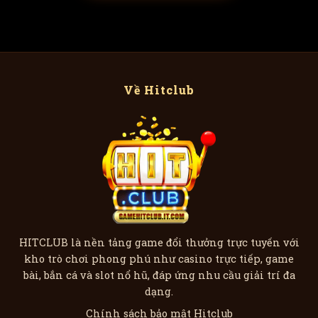
Về Hitclub
HITCLUB là nền tảng game đổi thưởng trực tuyến với
kho trò chơi phong phú như casino trực tiếp, game
bài, bắn cá và slot nổ hũ, đáp ứng nhu cầu giải trí đa
dạng.
Chính sách bảo mật Hitclub