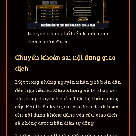
Nguyên nhân phổ biến khiến giao
dịch bị gián đoạn
Chuyển khoản sai nội dung giao
dịch
Một trong những nguyên nhân phổ biến dẫn
đến
nạp tiền HitClub không về
là nhập sai
nội dung chuyển khoản được hệ thống cung
cấp. Khi thiếu ký tự, sai mã định danh hoặc
ghi nội dung không đúng yêu cầu, giao dịch
sẽ không được nhận diện tự động.
Trường hợp này thường được xếp vào nhóm