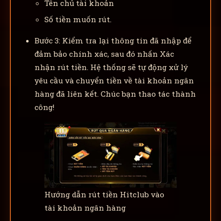
Tên chủ tài khoản
Số tiền muốn rút.
Bước 3: Kiểm tra lại thông tin đã nhập để
đảm bảo chính xác, sau đó nhấn Xác
nhận rút tiền. Hệ thống sẽ tự động xử lý
yêu cầu và chuyển tiền về tài khoản ngân
hàng đã liên kết. Chúc bạn thao tác thành
công!
Hướng dẫn rút tiền Hitclub vào
tài khoản ngân hàng