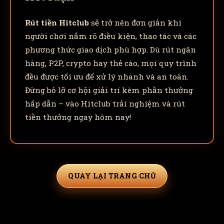
Rút tiền Hitclub
sẽ trở nên đơn giản khi
người chơi nắm rõ điều kiện, thao tác và các
phương thức giao dịch phù hợp. Dù rút ngân
hàng, P2P, crypto hay thẻ cào, mọi quy trình
đều được tối ưu để xử lý nhanh và an toàn.
Đừng bỏ lỡ cơ hội giải trí kèm phần thưởng
hấp dẫn – vào Hitclub trải nghiệm và rút
tiền thưởng ngay hôm nay!
QUAY LẠI TRANG CHỦ