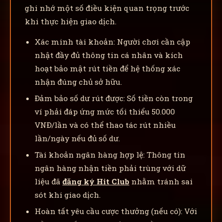
ghi nhớ một số điều kiện quan trọng trước
khi thực hiện giao dịch.
Xác minh tài khoản: Người chơi cần cập
nhật đầy đủ thông tin cá nhân và kích
hoạt bảo mật rút tiền để hệ thống xác
nhận đúng chủ sở hữu.
Đảm bảo số dư rút được: Số tiền còn trong
ví phải đáp ứng mức tối thiểu 50.000
VNĐ/lần và có thể thao tác rút nhiều
lần/ngày nếu đủ số dư.
Tài khoản ngân hàng hợp lệ: Thông tin
ngân hàng nhận tiền phải trùng với dữ
liệu đã
đăng ký Hit Club
nhằm tránh sai
sót khi giao dịch.
Hoàn tất yêu cầu cược thưởng (nếu có): Với