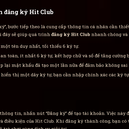
in đăng ký Hit Club
ký”, bước tiếp theo là cung cấp thông tin cá nhân cần thiết
i đây sẽ giúp quá trình
đăng ký Hit Club
nhanh chóng và 
một tên duy nhất, tối thiểu 6 ký tự.
n toàn, ít nhất 6 ký tự, kết hợp chữ và số để tăng cường 
 lại mật khẩu đã tạo một lần nữa để đảm bảo không sai 
 hiển thị một dãy ký tự, bạn cần nhập chính xác các ký 
thông tin, nhấn nút “Đăng ký” để tạo tài khoản. Việc này 
à điều kiện của Hit Club. Khi đăng ký thành công, bạn có
trò chơi cùng dịch vụ giải trí.