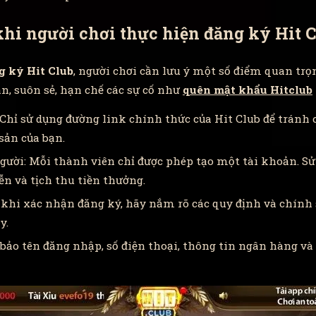
khi người chơi thực hiện đăng ký Hit 
g ký Hit Club
, người chơi cần lưu ý một số điểm quan trọ
n, suôn sẻ, hạn chế các sự cố như
quên mật khẩu Hitclub
 Chỉ sử dụng đường link chính thức của Hit Club để tránh 
sản của bạn.
ười: Mỗi thành viên chỉ được phép tạo một tài khoản. Sử
ễn và tịch thu tiền thưởng.
 khi xác nhận đăng ký, hãy nắm rõ các quy định và chính 
y.
bảo tên đăng nhập, số điện thoại, thông tin ngân hàng và