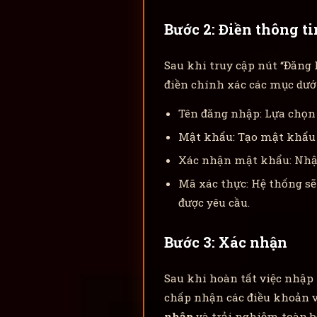
Bước 2: Điền thông t
Sau khi truy cập nút “Đăng 
điền chính xác các mục dướ
Tên đăng nhập: Lựa chọn 
Mật khẩu: Tạo mật khẩu a
Xác nhận mật khẩu: Nhập
Mã xác thực: Hệ thống sẽ
được yêu cầu.
Bước 3: Xác nhận
Sau khi hoàn tất việc nhập 
chấp nhận các điều khoản v
nhập
và trải nghiệm toàn bộ 