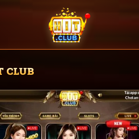
T CLUB