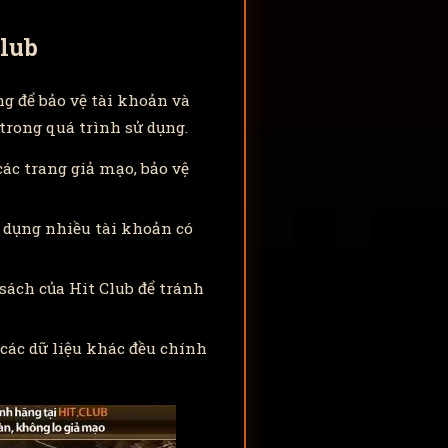
Club
ng để bảo vệ tài khoản và
trong quá trình sử dụng.
các trang giả mạo, bảo vệ
 dụng nhiều tài khoản có
sách của Hit Club để tránh
 các dữ liệu khác đều chính