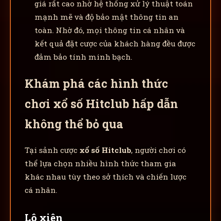
giá rất cao nhờ hệ thống xử lý thuật toán
mạnh mẽ và độ bảo mật thông tin an
toàn. Nhờ đó, mọi thông tin cá nhân và
kết quả đặt cược của khách hàng đều được
đảm bảo tính minh bạch.
Khám phá các hình thức
chơi xổ số Hitclub hấp dẫn
không thể bỏ qua
Tại sảnh cược
xổ số Hitclub
, người chơi có
thể lựa chọn nhiều hình thức tham gia
khác nhau tùy theo sở thích và chiến lược
cá nhân.
Lô xiên