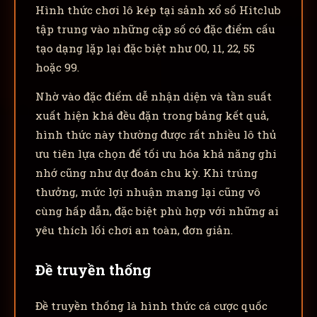
Hình thức chơi lô kép tại sảnh xổ số Hitclub
tập trung vào những cặp số có đặc điểm cấu
tạo dạng lặp lại đặc biệt như 00, 11, 22, 55
hoặc 99.
Nhờ vào đặc điểm dễ nhận diện và tần suất
xuất hiện khá đều đặn trong bảng kết quả,
hình thức này thường được rất nhiều lô thủ
ưu tiên lựa chọn để tối ưu hóa khả năng ghi
nhớ cũng như dự đoán chu kỳ. Khi trúng
thưởng, mức lợi nhuận mang lại cũng vô
cùng hấp dẫn, đặc biệt phù hợp với những ai
yêu thích lối chơi an toàn, đơn giản.
Đề truyền thống
Đề truyền thống là hình thức cá cược quốc