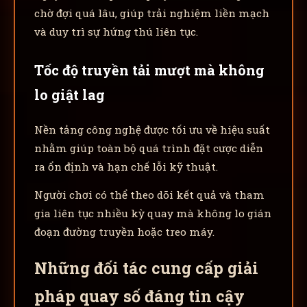
chờ đợi quá lâu, giúp trải nghiệm liền mạch
và duy trì sự hứng thú liên tục.
Tốc độ truyền tải mượt mà không
lo giật lag
Nền tảng công nghệ được tối ưu về hiệu suất
nhằm giúp toàn bộ quá trình đặt cược diễn
ra ổn định và hạn chế lỗi kỹ thuật.
Người chơi có thể theo dõi kết quả và tham
gia liên tục nhiều kỳ quay mà không lo gián
đoạn đường truyền hoặc treo máy.
Những đối tác cung cấp giải
pháp quay số đáng tin cậy