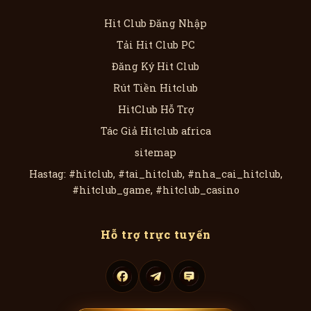
Hit Club Đăng Nhập
Tải Hit Club PC
Đăng Ký Hit Club
Rút Tiền Hitclub
HitClub Hỗ Trợ
Tác Giả Hitclub africa
sitemap
Hastag: #hitclub, #tai_hitclub, #nha_cai_hitclub,
#hitclub_game, #hitclub_casino
Hỗ trợ trực tuyến