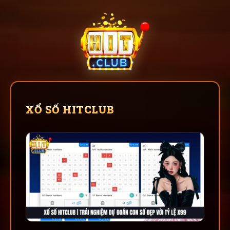
XỔ SỐ HITCLUB