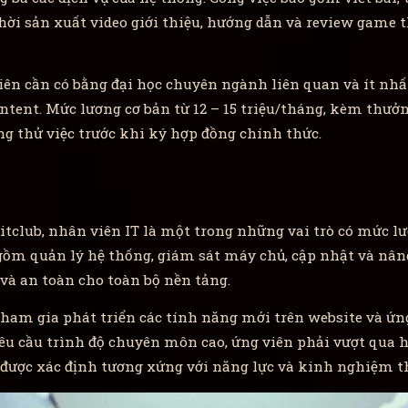
hời sản xuất video giới thiệu, hướng dẫn và review game 
viên cần có bằng đại học chuyên ngành liên quan và ít n
tent. Mức lương cơ bản từ 12 – 15 triệu/tháng, kèm thưởng
ng thử việc trước khi ký hợp đồng chính thức.
Hitclub, nhân viên IT là một trong những vai trò có mức lư
gồm quản lý hệ thống, giám sát máy chủ, cập nhật và nân
và an toàn cho toàn bộ nền tảng.
tham gia phát triển các tính năng mới trên website và ứng 
yêu cầu trình độ chuyên môn cao, ứng viên phải vượt qua 
được xác định tương xứng với năng lực và kinh nghiệm th