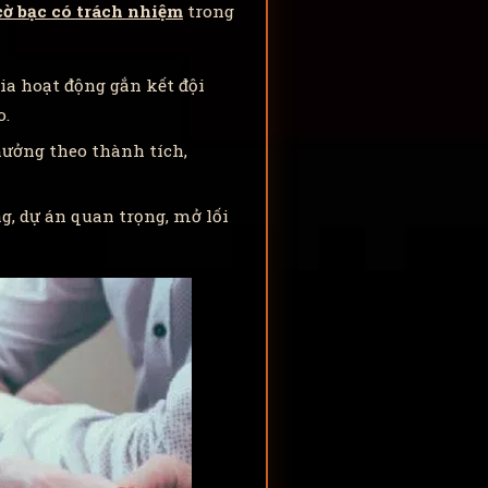
cờ bạc có trách nhiệm
trong
ia hoạt động gắn kết đội
o.
hưởng theo thành tích,
g, dự án quan trọng, mở lối