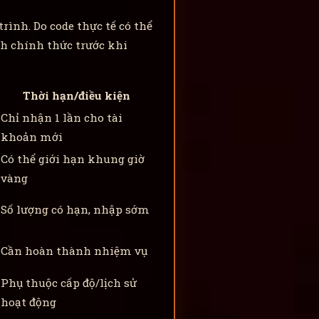
ình. Do code thực tế có thể
nh chính thức trước khi
Thời hạn/điều kiện
Chỉ nhận 1 lần cho tài
khoản mới
Có thể giới hạn khung giờ
vàng
Số lượng có hạn, nhập sớm
Cần hoàn thành nhiệm vụ
Phụ thuộc cấp độ/lịch sử
hoạt động