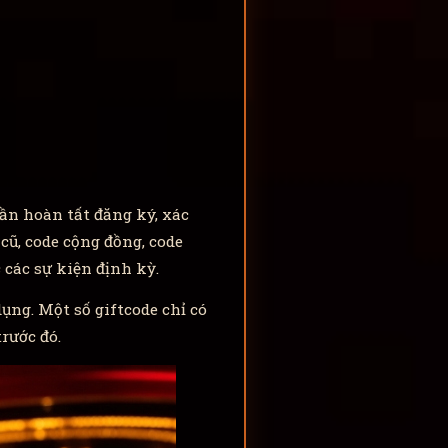
ần hoàn tất đăng ký, xác
cũ, code cộng đồng, code
các sự kiện định kỳ.
ụng. Một số giftcode chỉ có
rước đó.