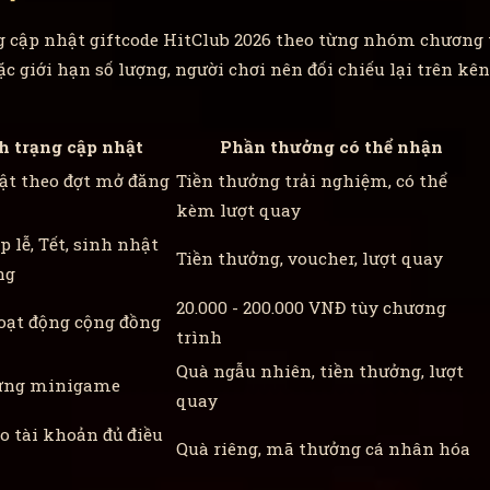
 cập nhật giftcode HitClub 2026 theo từng nhóm chương tr
c giới hạn số lượng, người chơi nên đối chiếu lại trên kê
h trạng cập nhật
Phần thưởng có thể nhận
ật theo đợt mở đăng
Tiền thưởng trải nghiệm, có thể
kèm lượt quay
p lễ, Tết, sinh nhật
Tiền thưởng, voucher, lượt quay
ng
20.000 - 200.000 VNĐ tùy chương
oạt động cộng đồng
trình
Quà ngẫu nhiên, tiền thưởng, lượt
ừng minigame
quay
o tài khoản đủ điều
Quà riêng, mã thưởng cá nhân hóa