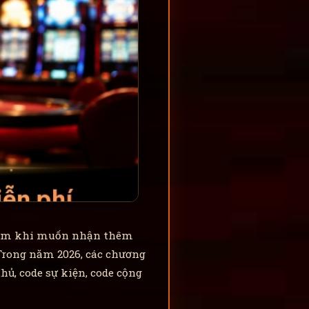
 tâm khi muốn nhận thêm
 Trong năm 2026, các chương
ủ, code sự kiện, code cộng