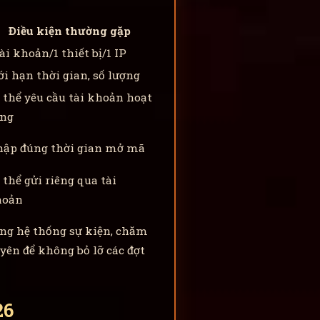
Điều kiện thường gặp
tài khoản/1 thiết bị/1 IP
ới hạn thời gian, số lượng
 thể yêu cầu tài khoản hoạt
ng
ập đúng thời gian mở mã
 thể gửi riêng qua tài
hoản
ong hệ thống sự kiện, chăm
yên để không bỏ lỡ các đợt
26