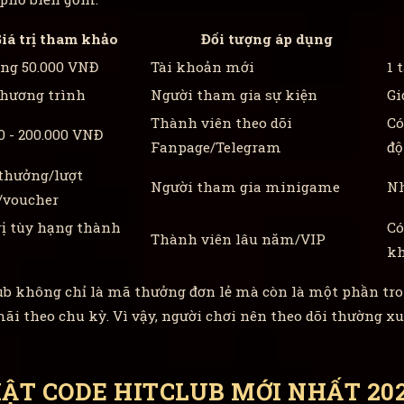
iá trị tham khảo
Đối tượng áp dụng
ng 50.000 VNĐ
Tài khoản mới
1 
chương trình
Người tham gia sự kiện
Gi
Thành viên theo dõi
Có
0 - 200.000 VNĐ
Fanpage/Telegram
độ
 thưởng/lượt
Người tham gia minigame
Nh
/voucher
rị tùy hạng thành
Có
Thành viên lâu năm/VIP
k
ub không chỉ là mã thưởng đơn lẻ mà còn là một phần tr
i theo chu kỳ. Vì vậy, người chơi nên theo dõi thường xu
HẬT CODE HITCLUB MỚI NHẤT 20