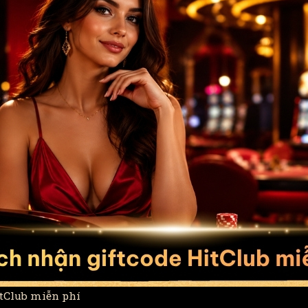
tClub miễn phí