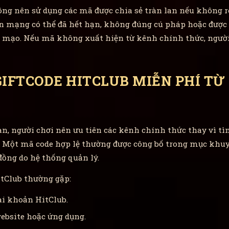
ông nên sử dụng các mã được chia sẻ tràn lan nếu không 
ên mạng có thể đã hết hạn, không đúng cú pháp hoặc đượ
ả mạo. Nếu mã không xuất hiện từ kênh chính thức, người
GIFTCODE HITCLUB MIỄN PHÍ T
àn, người chơi nên ưu tiên các kênh chính thức thay vì t
Một mã code hợp lệ thường được công bố trong mục khuyế
ồng do hệ thống quản lý.
tClub thường gặp:
i khoản HitClub.
ebsite hoặc ứng dụng.