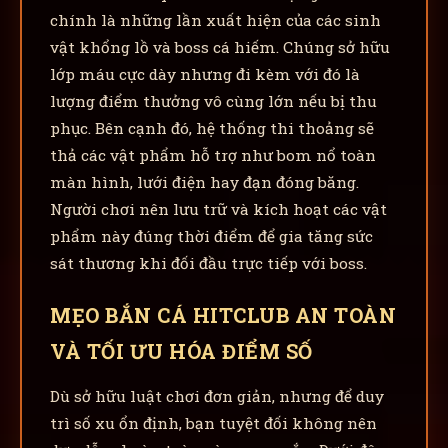
chính là những lần xuất hiện của các sinh
vật khổng lồ và boss cá hiếm. Chúng sở hữu
lớp máu cực dày nhưng đi kèm với đó là
lượng điểm thưởng vô cùng lớn nếu bị thu
phục. Bên cạnh đó, hệ thống thi thoảng sẽ
thả các vật phẩm hỗ trợ như bom nổ toàn
màn hình, lưới điện hay đạn đóng băng.
Người chơi nên lưu trữ và kích hoạt các vật
phẩm này đúng thời điểm để gia tăng sức
sát thương khi đối đầu trực tiếp với boss.
MẸO BẮN CÁ HITCLUB AN TOÀN
VÀ TỐI ƯU HÓA ĐIỂM SỐ
Dù sở hữu luật chơi đơn giản, nhưng để duy
trì số xu ổn định, bạn tuyệt đối không nên