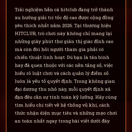
Trải nghiệm bắn cá hitclub đang trở thành
xu hướng giải trí tốc độ cao được cộng đồng
yêu thích nhất năm 2026. Tại thương hiệu
HITCLUB, trò chơi này không chỉ mang lại
những giây phút thư giãn thị giác đỉnh cao
mà còn đòi hỏi người tham gia phải có
chiến thuật linh hoạt. Dù bạn là tân binh
hay đã quen thuộc với các nền tảng số, việc
hiểu rõ luật chơi và cách quản lý điểm số
luôn là yếu tố quyết định. Trong không gian
đại dương thu nhỏ này, mỗi quyết định xả
đạn đều cần sự tính toán kỹ lưỡng. Hãy cùng
tìm hiểu chi tiết về hệ thống vũ khí, cách
thức nhận diện mục tiêu và những mẹo chơi
an toàn nhất ngay trong bài viết dưới đây.