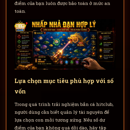
điểm của bạn luôn được bảo toàn ở mức an
toàn.
Lựa chọn mục tiêu phù hợp với số
vốn
Trong quá trình trải nghiệm bắn cá hitclub,
người dùng cần biết quản lý tài nguyên để
lựa chọn con mồi tương xứng. Nếu số dư
điểm của bạn không quá dồi dào, hãy tập