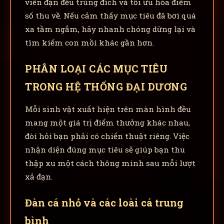
viên đạn đều trúng đích và tối ưu hóa điểm
số thu về. Nếu cảm thấy mục tiêu đã bơi quá
xa tầm ngắm, hãy nhanh chóng dừng lại và
tìm kiếm con mồi khác gần hơn.
PHÂN LOẠI CÁC MỤC TIÊU
TRONG HỆ THỐNG ĐẠI DƯƠNG
Mỗi sinh vật xuất hiện trên màn hình đều
mang một giá trị điểm thưởng khác nhau,
đòi hỏi bạn phải có chiến thuật riêng. Việc
nhận diện đúng mục tiêu sẽ giúp bạn thu
thập xu một cách thông minh sau mỗi lượt
xả đạn.
Đàn cá nhỏ và các loài cá trung
bình