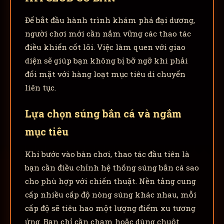
Để bắt đầu hành trình khám phá đại dương,
người chơi mới cần nắm vững các thao tác
điều khiển cốt lõi. Việc làm quen với giao
diện sẽ giúp bạn không bị bỡ ngỡ khi phải
đối mặt với hàng loạt mục tiêu di chuyển
liên tục.
Lựa chọn súng bắn cá và ngắm
mục tiêu
Khi bước vào bàn chơi, thao tác đầu tiên là
bạn cần điều chỉnh hệ thống súng bắn cá sao
cho phù hợp với chiến thuật. Nền tảng cung
cấp nhiều cấp độ nòng súng khác nhau, mỗi
cấp độ sẽ tiêu hao một lượng điểm xu tương
ứng. Bạn chỉ cần chạm hoặc dùng chuột