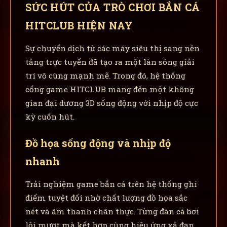
SỨC HÚT CỦA TRÒ CHƠI BẮN CÁ
HITCLUB HIỆN NAY
Sự chuyển dịch từ các máy siêu thị sang nền
tảng trực tuyến đã tạo ra một làn sóng giải
trí vô cùng mạnh mẽ. Trong đó, hệ thống
cổng game HITCLUB mang đến một không
gian đại dương 3D sống động với nhịp độ cực
kỳ cuốn hút.
Đồ họa sống động và nhịp độ
nhanh
Trải nghiệm game bắn cá trên hệ thống ghi
điểm tuyệt đối nhờ chất lượng đồ họa sắc
nét và âm thanh chân thực. Từng đàn cá bơi
lội mượt mà kết hợp cùng hiệu ứng xả đạn