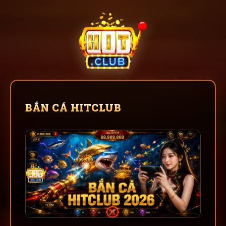
BẮN CÁ HITCLUB