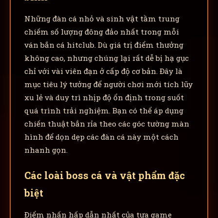
Những đàn cá nhỏ và sinh vật tầm trung
chiếm số lượng đông đảo nhất trong mỗi
ván bắn cá hitclub. Dù giá trị điểm thưởng
không cao, nhưng chúng lại rất dễ bị hạ gục
chỉ với vài viên đạn ở cấp độ cơ bản. Đây là
mục tiêu lý tưởng để người chơi mới tích lũy
xu lẻ và duy trì nhịp độ ổn định trong suốt
quá trình trải nghiệm. Bạn có thể áp dụng
chiến thuật bắn rỉa theo các góc tường màn
hình để dọn dẹp các đàn cá này một cách
nhanh gọn.
Các loài boss cá và vật phẩm đặc
biệt
Điểm nhấn hấp dẫn nhất của tựa game