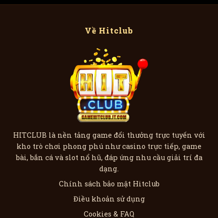
Về Hitclub
HITCLUB là nền tảng game đổi thưởng trực tuyến với
kho trò chơi phong phú như casino trực tiếp, game
bài, bắn cá và slot nổ hũ, đáp ứng nhu cầu giải trí đa
dạng.
Chính sách bảo mật Hitclub
Điều khoản sử dụng
Cookies & FAQ