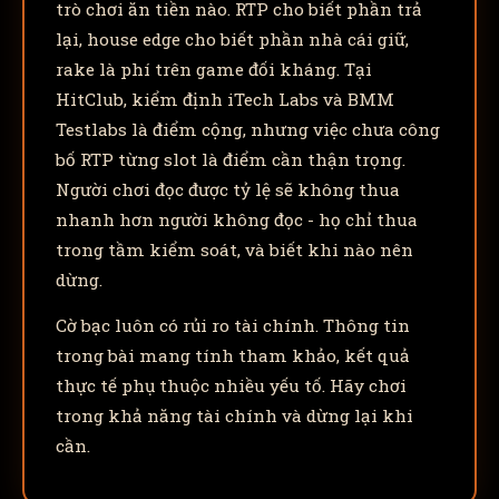
trò chơi ăn tiền nào. RTP cho biết phần trả
lại, house edge cho biết phần nhà cái giữ,
rake là phí trên game đối kháng. Tại
HitClub, kiểm định iTech Labs và BMM
Testlabs là điểm cộng, nhưng việc chưa công
bố RTP từng slot là điểm cần thận trọng.
Người chơi đọc được tỷ lệ sẽ không thua
nhanh hơn người không đọc - họ chỉ thua
trong tầm kiểm soát, và biết khi nào nên
dừng.
Cờ bạc luôn có rủi ro tài chính. Thông tin
trong bài mang tính tham khảo, kết quả
thực tế phụ thuộc nhiều yếu tố. Hãy chơi
trong khả năng tài chính và dừng lại khi
cần.