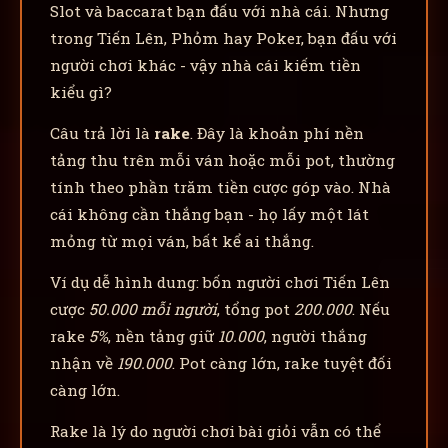
Slot và baccarat bạn đấu với nhà cái. Nhưng
trong Tiến Lên, Phỏm hay Poker, bạn đấu với
người chơi khác - vậy nhà cái kiếm tiền
kiểu gì?
Câu trả lời là
rake
. Đây là khoản phí nền
tảng thu trên mỗi ván hoặc mỗi pot, thường
tính theo phần trăm tiền cược góp vào. Nhà
cái không cần thắng bạn - họ lấy một lát
mỏng từ mọi ván, bất kể ai thắng.
Ví dụ dễ hình dung: bốn người chơi Tiến Lên
cược
50.000 mỗi người
, tổng pot
200.000
. Nếu
rake
5%
, nền tảng giữ
10.000
, người thắng
nhận về
190.000
. Pot càng lớn, rake tuyệt đối
càng lớn.
Rake là lý do người chơi bài giỏi vẫn có thể