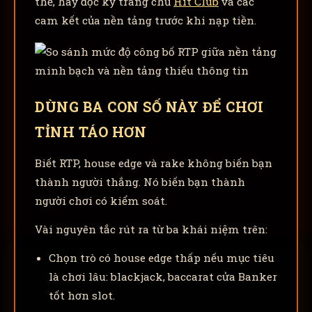
thể, hãy đọc kỹ trang chủ
Hit Club
và các
cam kết của nền tảng trước khi nạp tiền.
DÙNG BA CON SỐ NÀY ĐỂ CHƠI
TỈNH TÁO HƠN
Biết RTP, house edge và rake không biến bạn
thành người thắng. Nó biến bạn thành
người chơi có kiểm soát.
Vài nguyên tắc rút ra từ ba khái niệm trên:
Chọn trò có house edge thấp nếu mục tiêu
là chơi lâu: blackjack, baccarat cửa Banker
tốt hơn slot.