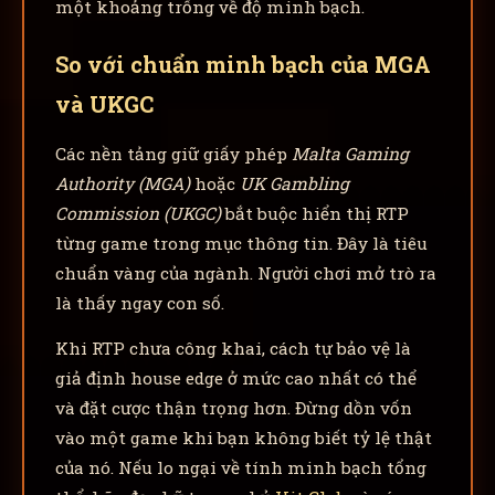
một khoảng trống về độ minh bạch.
So với chuẩn minh bạch của MGA
và UKGC
Các nền tảng giữ giấy phép
Malta Gaming
Authority (MGA)
hoặc
UK Gambling
Commission (UKGC)
bắt buộc hiển thị RTP
từng game trong mục thông tin. Đây là tiêu
chuẩn vàng của ngành. Người chơi mở trò ra
là thấy ngay con số.
Khi RTP chưa công khai, cách tự bảo vệ là
giả định house edge ở mức cao nhất có thể
và đặt cược thận trọng hơn. Đừng dồn vốn
vào một game khi bạn không biết tỷ lệ thật
của nó. Nếu lo ngại về tính minh bạch tổng