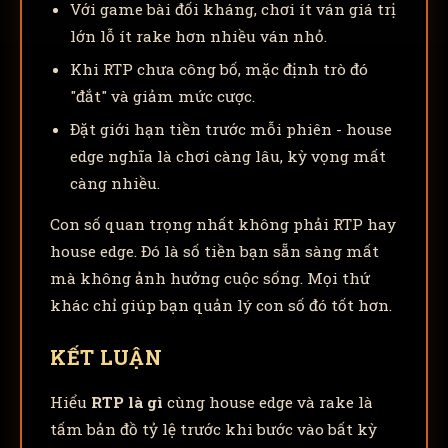
Với game bài đối kháng, chơi ít ván giá trị
lớn lỗ ít rake hơn nhiều ván nhỏ.
Khi RTP chưa công bố, mặc định trò đó
"đắt" và giảm mức cược.
Đặt giới hạn tiền trước mỗi phiên - house
edge nghĩa là chơi càng lâu, kỳ vọng mất
càng nhiều.
Con số quan trọng nhất không phải RTP hay
house edge. Đó là số tiền bạn sẵn sàng mất
mà không ảnh hưởng cuộc sống. Mọi thứ
khác chỉ giúp bạn quản lý con số đó tốt hơn.
KẾT LUẬN
Hiểu
RTP là gì
cùng house edge và rake là
tấm bản đồ tỷ lệ trước khi bước vào bất kỳ