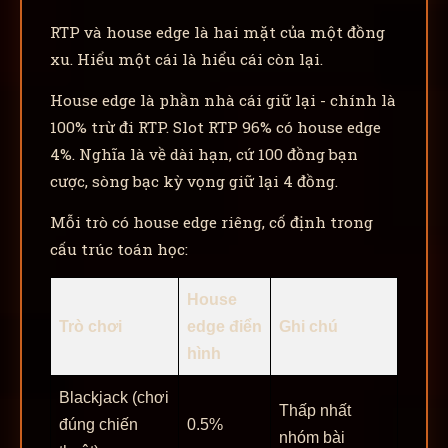
RTP và house edge là hai mặt của một đồng
xu. Hiểu một cái là hiểu cái còn lại.
House edge là phần nhà cái giữ lại - chính là
100% trừ đi RTP. Slot RTP 96% có house edge
4%. Nghĩa là về dài hạn, cứ 100 đồng bạn
cược, sòng bạc kỳ vọng giữ lại 4 đồng.
Mỗi trò có house edge riêng, cố định trong
cấu trúc toán học:
House
Trò chơi
edge điển
Ghi chú
hình
Blackjack (chơi
Thấp nhất
đúng chiến
0.5%
nhóm bài