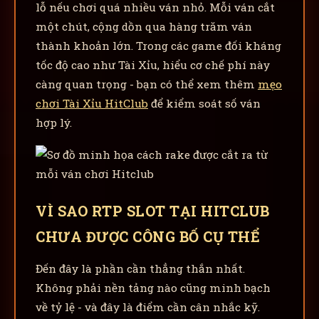
lỗ nếu chơi quá nhiều ván nhỏ. Mỗi ván cắt
một chút, cộng dồn qua hàng trăm ván
thành khoản lớn. Trong các game đối kháng
tốc độ cao như Tài Xỉu, hiểu cơ chế phí này
càng quan trọng - bạn có thể xem thêm
mẹo
chơi Tài Xỉu HitClub
để kiểm soát số ván
hợp lý.
VÌ SAO RTP SLOT TẠI HITCLUB
CHƯA ĐƯỢC CÔNG BỐ CỤ THỂ
Đến đây là phần cần thẳng thắn nhất.
Không phải nền tảng nào cũng minh bạch
về tỷ lệ - và đây là điểm cần cân nhắc kỹ.