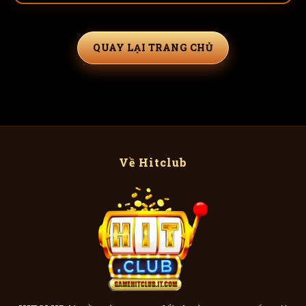
QUAY LẠI TRANG CHỦ
Về Hitclub