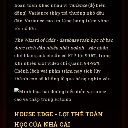
hoàn toàn khác nhau vì
variance
(độ biến
động). Variance thấp trả thưởng nhỏ đều
đặn. Variance cao im lặng hàng trăm vòng
rồi nổ lớn.
The Wizard of Odds - database toán học cờ bạc
được trích dẫn nhiều nhất ngành - xác nhận
slot blackjack chuẩn có RTP tới 99.5%, trong
khi nhiều slot video chỉ quanh 94-96%.
Chênh lệch vài phần trăm này tích lũy
thành con số khổng lồ qua hàng nghìn ván.
HOUSE EDGE - LỢI THẾ TOÁN
HỌC CỦA NHÀ CÁI