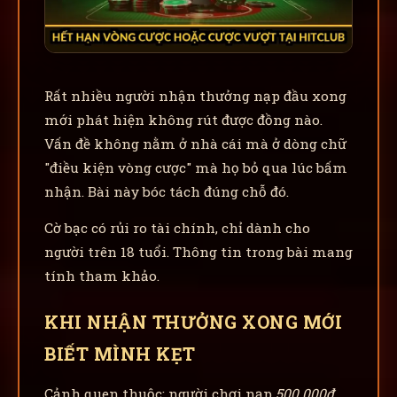
Rất nhiều người nhận thưởng nạp đầu xong
mới phát hiện không rút được đồng nào.
Vấn đề không nằm ở nhà cái mà ở dòng chữ
"điều kiện vòng cược" mà họ bỏ qua lúc bấm
nhận. Bài này bóc tách đúng chỗ đó.
Cờ bạc có rủi ro tài chính, chỉ dành cho
người trên 18 tuổi. Thông tin trong bài mang
tính tham khảo.
KHI NHẬN THƯỞNG XONG MỚI
BIẾT MÌNH KẸT
Cảnh quen thuộc: người chơi nạp
500.000đ
,