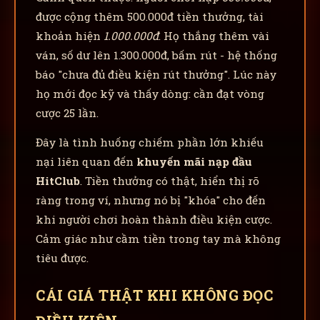
được cộng thêm 500.000đ tiền thưởng, tài
khoản hiện
1.000.000đ
. Họ thắng thêm vài
ván, số dư lên 1.300.000đ, bấm rút - hệ thống
báo "chưa đủ điều kiện rút thưởng". Lúc này
họ mới đọc kỹ và thấy dòng: cần đạt vòng
cược 25 lần.
Đây là tình huống chiếm phần lớn khiếu
nại liên quan đến
khuyến mãi nạp đầu
HitClub
. Tiền thưởng có thật, hiển thị rõ
ràng trong ví, nhưng nó bị "khóa" cho đến
khi người chơi hoàn thành điều kiện cược.
Cảm giác như cầm tiền trong tay mà không
tiêu được.
CÁI GIÁ THẬT KHI KHÔNG ĐỌC