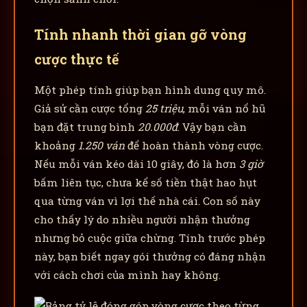
Tính nhanh thời gian gỡ vòng
cược thực tế
Một phép tính giúp bạn hình dung quy mô.
Giả sử cần cược tổng
25 triệu
, mỗi ván nổ hũ
bạn đặt trung bình
20.000đ
. Vậy bạn cần
khoảng
1.250 ván
để hoàn thành vòng cược.
Nếu mỗi ván kéo dài 10 giây, đó là hơn
3 giờ
bấm liên tục, chưa kể số tiền thật hao hụt
qua từng ván vì lợi thế nhà cái. Con số này
cho thấy lý do nhiều người nhận thưởng
nhưng bỏ cuộc giữa chừng. Tính trước phép
này, bạn biết ngay gói thưởng có đáng nhận
với cách chơi của mình hay không.