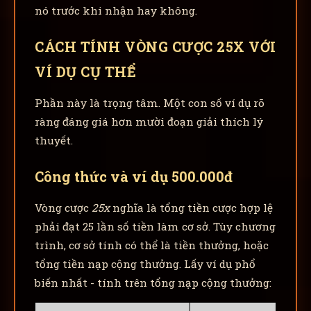
nó trước khi nhận hay không.
CÁCH TÍNH VÒNG CƯỢC 25X VỚI
VÍ DỤ CỤ THỂ
Phần này là trọng tâm. Một con số ví dụ rõ
ràng đáng giá hơn mười đoạn giải thích lý
thuyết.
Công thức và ví dụ 500.000đ
Vòng cược
25x
nghĩa là tổng tiền cược hợp lệ
phải đạt 25 lần số tiền làm cơ sở. Tùy chương
trình, cơ sở tính có thể là tiền thưởng, hoặc
tổng tiền nạp cộng thưởng. Lấy ví dụ phổ
biến nhất - tính trên tổng nạp cộng thưởng: