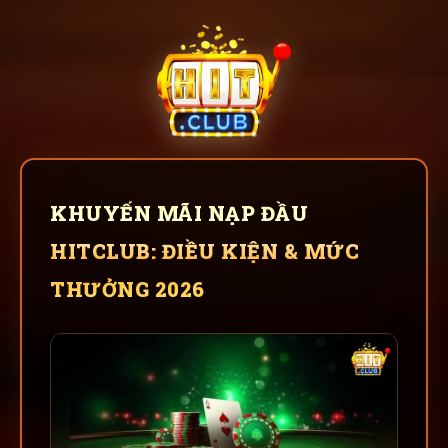
KHUYẾN MÃI NẠP ĐẦU
HITCLUB: ĐIỀU KIỆN & MỨC
THƯỞNG 2026