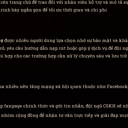
trên trang chủ để trao đổi với nhân viên hỗ trợ và mô tả sự
rình bày ngắn gọn để tối ưu thời gian và chi phí.
rợ
được nhiều người dùng lựa chọn nhờ sự bảo mật và khả 
 cố, yêu cầu hướng dẫn nạp rút hoặc góp ý dịch vụ để đội 
 hợp cho các trường hợp cần xử lý chuyên sâu và lưu trữ 
ua nhiều nền tảng mạng xã hội quen thuộc như Facebook,
ập fanpage chính thức và gửi tin nhắn, đội ngũ CSKH sẽ 
nhóm cộng đồng để nhận tư vấn trực tiếp và giải đáp mọi