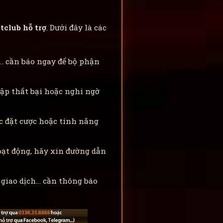
tclub hỗ trợ
. Dưới đây là các
… cần báo ngay để bộ phận
ập thất bại hoặc nghi ngờ
c đặt cược hoặc tính năng
oạt động, hãy xin đường dẫn
 giao dịch… cần thông báo