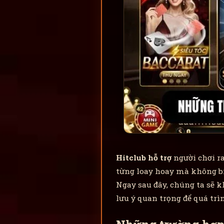
Hitclub hỗ trợ
người chơi ra
từng loay hoay mà không biế
Ngay sau đây, chúng ta sẽ 
lưu ý quan trọng để quá trìn