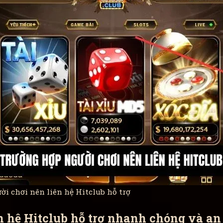
i chơi nên liên hệ Hitclub hỗ trợ
n hệ Hitclub hỗ trợ nhanh chóng và an