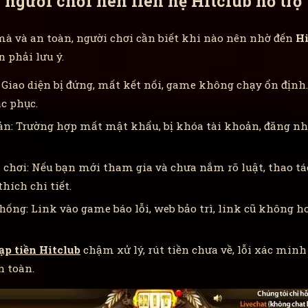
người chơi nên liên hệ Hitclub hỗ trợ
à và an toàn, người chơi cần biết khi nào nên nhờ đến
Hi
 phải lưu ý.
 Giao diện bị đứng, mất kết nối, game không chạy ổn định
c phục.
ản: Trường hợp mất mật khẩu, bị khóa tài khoản, đăng nh
chơi: Nếu bạn mới tham gia và chưa nắm rõ luật, thao tá
thích chi tiết.
hống: Link vào game báo lỗi, web bảo trì, link cũ không h
ạp tiền Hitclub
chậm xử lý, rút tiền chưa về, lỗi xác minh
n toàn.