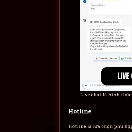
Live chat là hình thức
Hotline
Hotline là lựa chọn phù hợp