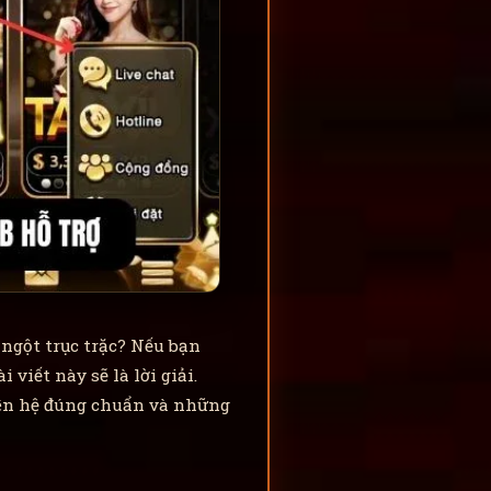
 ngột trục trặc? Nếu bạn
viết này sẽ là lời giải.
iên hệ đúng chuẩn và những