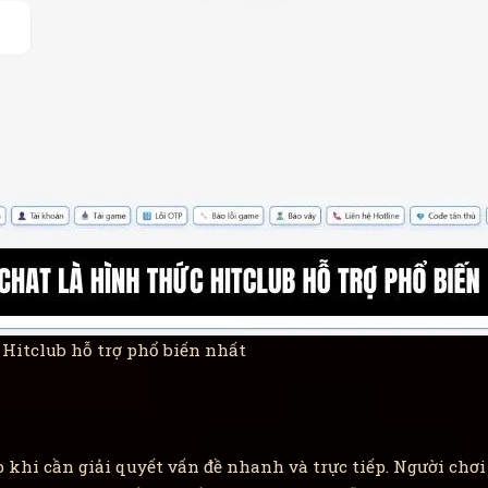
 Hitclub hỗ trợ phổ biến nhất
 khi cần giải quyết vấn đề nhanh và trực tiếp. Người chơi