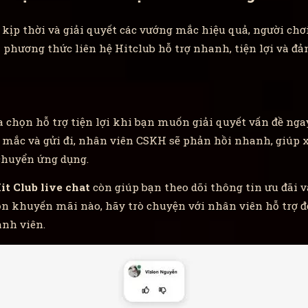
 kịp thời và giải quyết các vướng mắc hiệu quả, người ch
4 phương thức liên hệ Hitclub hỗ trợ nhanh, tiện lợi và đả
ựa chọn hỗ trợ tiện lợi khi bạn muốn giải quyết vấn đề ng
mắc và gửi đi, nhân viên CSKH sẽ phản hồi nhanh, giúp xử
chuyển ứng dụng.
it Club live chat
còn giúp bạn theo dõi thông tin ưu đãi
ọn khuyến mãi nào, hãy trò chuyện với nhân viên hỗ trợ đ
ành viên.