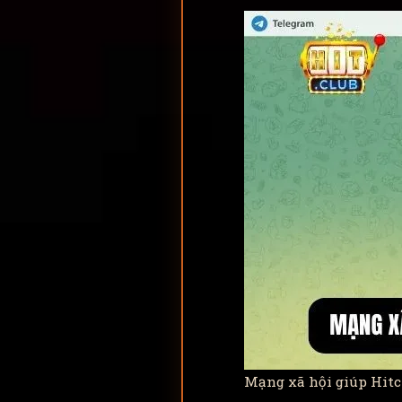
Mạng xã hội giúp Hitc