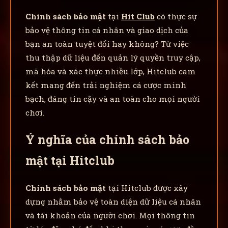
Chính sách bảo mật
tại
Hit Club
có thực sự
bảo vệ thông tin cá nhân và giao dịch của
bạn an toàn tuyệt đối hay không? Từ việc
thu thập dữ liệu đến quản lý quyền truy cập,
mã hóa và xác thực nhiều lớp, Hitclub cam
kết mang đến trải nghiệm cá cược minh
bạch, đáng tin cậy và an toàn cho mọi người
chơi.
Ý nghĩa của chính sách bảo
mật tại Hitclub
Chính sách bảo mật
tại Hitclub được xây
dựng nhằm bảo vệ toàn diện dữ liệu cá nhân
và tài khoản của người chơi. Mọi thông tin