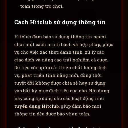
toán trong trò chơi.
Cách Hitclub sử dụng thông tin
Hitclub đảm bảo sử dụng thông tin người
chơi một cách minh bạch và hợp pháp, phục
vụ cho việc xác thực danh tính, xử lý các
giao dịch và nâng cao trải nghiệm cá cược.
Dữ liệu còn giúp cải thiện chất lượng dịch
vụ, phát triển tính năng mới, đồng thời
tuyệt đối không được chia sẻ hay sử dụng
vào bất kỳ mục đích tiêu cực nào. Nội dung
này cũng áp dụng cho các hoạt động như
tuyển dụng Hitclub
, giúp đảm bảo mọi
thông tin đều được bảo vệ an toàn.