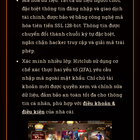
đặc biệt thông tin đăng nhập và giao dịch
tài chính, được bảo vệ bằng công nghệ mã
hóa tiên tiến SSL 128-bit. Thông tin được
chuyển đổi thành chuỗi ký tự đặc biệt,
ngăn chặn hacker truy cập và giải mã trái
phép.
Xác minh nhiều lớp: Hitclub sử dụng cơ
chế xác thực hai yếu tố (2FA), yêu cầu
nhập mã ngoài mật khẩu. Chỉ chủ tài
khoản mới được quyền xem và chỉnh sửa
dữ liệu, đảm bảo an toàn tối đa cho thông
tin cá nhân, phù hợp với
điều khoản &
điều kiện
của nhà cái.