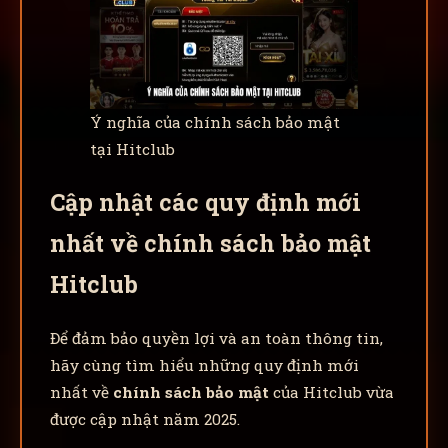
Ý nghĩa của chính sách bảo mật
tại Hitclub
Cập nhật các quy định mới
nhất về chính sách bảo mật
Hitclub
Để đảm bảo quyền lợi và an toàn thông tin,
hãy cùng tìm hiểu những quy định mới
nhất về
chính sách bảo mật
của Hitclub vừa
được cập nhật năm 2025.