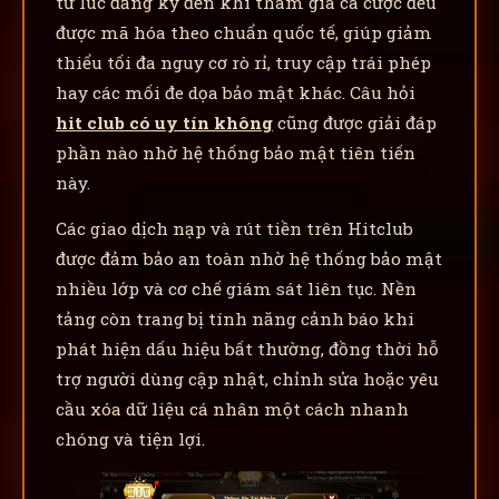
từ lúc đăng ký đến khi tham gia cá cược đều
được mã hóa theo chuẩn quốc tế, giúp giảm
thiểu tối đa nguy cơ rò rỉ, truy cập trái phép
hay các mối đe dọa bảo mật khác. Câu hỏi
hit club có uy tín không
cũng được giải đáp
phần nào nhờ hệ thống bảo mật tiên tiến
này.
Các giao dịch nạp và rút tiền trên Hitclub
được đảm bảo an toàn nhờ hệ thống bảo mật
nhiều lớp và cơ chế giám sát liên tục. Nền
tảng còn trang bị tính năng cảnh báo khi
phát hiện dấu hiệu bất thường, đồng thời hỗ
trợ người dùng cập nhật, chỉnh sửa hoặc yêu
cầu xóa dữ liệu cá nhân một cách nhanh
chóng và tiện lợi.