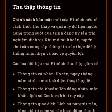
Thu thập thông tin
Chính sách bảo mật
mới của Hitclub nêu rõ
cách thức thu thập và quản lý dữ liệu người
dùng trong suốt quá trình đăng ký lẫn trải
nghiệm dịch vụ. Khi mở tài khoản, người
chơi cần cung cấp thông tin xác thực để hệ
thống nhận diện và bảo vệ quyền lợi.
Các loại dữ liệu mà Hitclub thu thập gồm có:
Thông tin cá nhân: Họ tên, ngày tháng
năm sinh, email, số điện thoại hợp lệ.
Thông tin tài khoản: Tên đăng nhập, mật
khẩu, lịch sử Cookies khi truy cập.
Thông tin giao dịch: Lịch sử nạp/rút tiền,
tổng giá trị cược và các hoạt động thanh