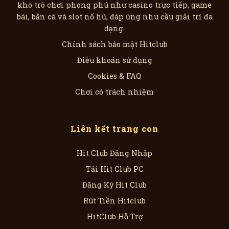
kho trò chơi phong phú như casino trực tiếp, game
bài, bắn cá và slot nổ hũ, đáp ứng nhu cầu giải trí đa
dạng.
Chính sách bảo mật Hitclub
Điều khoản sử dụng
Cookies & FAQ
Chơi có trách nhiệm
Liên kết trang con
Hit Club Đăng Nhập
Tải Hit Club PC
Đăng Ký Hit Club
Rút Tiền Hitclub
HitClub Hỗ Trợ