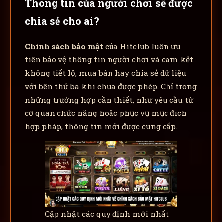
Thông tin của người chơi sẽ được
chia sẻ cho ai?
Chính sách bảo mật
của Hitclub luôn ưu
tiên bảo vệ thông tin người chơi và cam kết
không tiết lộ, mua bán hay chia sẻ dữ liệu
với bên thứ ba khi chưa được phép. Chỉ trong
những trường hợp cần thiết, như yêu cầu từ
cơ quan chức năng hoặc phục vụ mục đích
hợp pháp, thông tin mới được cung cấp.
Cập nhật các quy định mới nhất