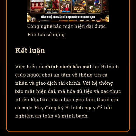
Công nghệ bảo mật hiện đại được
Hitclub sử dụng
Kết luận
Việc hiểu rõ
chính sách bảo mật
tại Hitclub
giúp người chơi an tâm về thông tin cá
nhân và giao dịch tài chính. Với hệ thống
bảo mật hiện đại, mã hóa dữ liệu và xác thực
nhiều lớp, bạn hoàn toàn yên tâm tham gia
cá cược. Hãy đăng ký Hitclub ngay để trải
nghiệm an toàn và minh bạch.